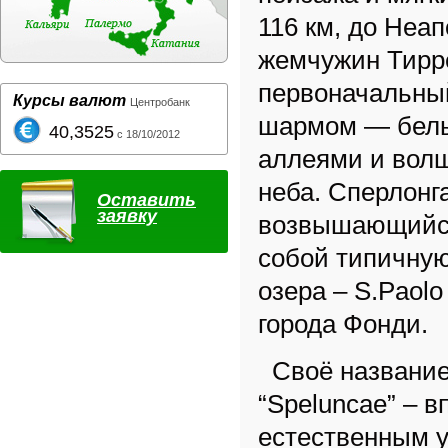
116 км, до Неа
жемчужин Тирре
первоначальны
Курсы валют
Центробанк
шармом — белы
40,3525
с 18/10/2012
аллеями и волш
неба. Сперлонга
Оставить
заявку
возвышающийся 
собой типичную
озера – S.Paol
города Фонди.
Своё название 
“Speluncae” – 
естественным у