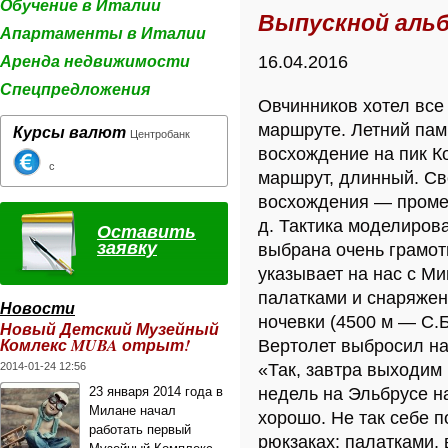
Обучение в Италии
Выпускной аль
Апартаменты в Италии
Аренда недвижимости
16.04.2016
Спецпредложения
Овчинников хотел все 
маршруте. Летний пам
Курсы валют
Центробанк
восхождение на пик К
с
маршрут, длинный. Св
восхождения — промеж
д. Тактика моделиров
Оставить
заявку
выбрана очень грамот
указывает на нас с М
палатками и снаряжен
Новости
ночевки (4500 м — С.
Новый Детский Музейный
Комлекс MUBA отрыт!
Вертолет выбросил нас
2014-01-24 12:56
«Так, завтра выходим
23 января 2014 года в
недель на Эльбрусе на
Милане начал
хорошо. Не так себе 
работать первый
рюкзаках: палатками,