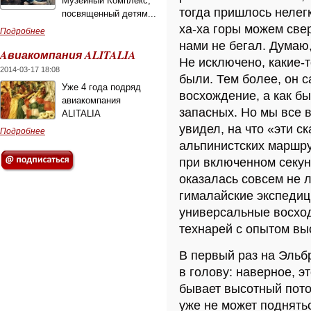
Музейный Комплекс,
тогда пришлось нелег
посвященный детям...
ха-ха горы можем свер
Подробнее
нами не бегал. Думаю,
Aвиакомпания ALITALIA
Не исключено, какие-
2014-03-17 18:08
были. Тем более, он 
Уже 4 года подряд
восхождение, а как бы
авиакомпания
запасных. Но мы все 
ALITALIA
увидел, на что «эти с
Подробнее
альпинистских маршру
при включенном секун
оказалась совсем не
гималайские экспедици
универсальные восход
технарей с опытом вы
В первый раз на Эльб
в голову: наверное, э
бывает высотный пото
уже не может поднять