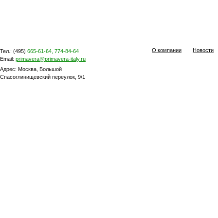
О компании
Новости
Тел.: (495)
665-61-64, 774-84-64
Email:
primavera@primavera-italy.ru
Адрес: Москва, Большой
Спасоглинищевский переулок, 9/1