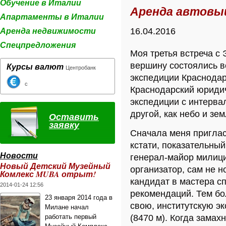
Обучение в Италии
Аренда автовы
Апартаменты в Италии
Аренда недвижимости
16.04.2016
Спецпредложения
Моя третья встреча с
вершину состоялись ве
Курсы валют
Центробанк
экспедиции Краснодар
с
Краснодарский юридич
экспедиции с интерва
другой, как небо и зем
Оставить
заявку
Сначала меня приглас
кстати, показательный
Новости
генерал-майор милиц
Новый Детский Музейный
организатор, сам не н
Комлекс MUBA отрыт!
кандидат в мастера сп
2014-01-24 12:56
рекомендаций. Тем бо
23 января 2014 года в
свою, институтскую э
Милане начал
работать первый
(8470 м). Когда замах