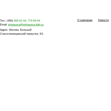
О компании
Новости
Тел.: (495)
665-61-64, 774-84-64
Email:
primavera@primavera-italy.ru
Адрес: Москва, Большой
Спасоглинищевский переулок, 9/1