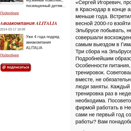
Музейный Комплекс,
«Сергей Игоревич, пр
посвященный детям...
в Краснодар в конце а
Подробнее
меньше года. Встрети
Aвиакомпания ALITALIA
весной 2000-го взойти
2014-03-17 18:08
Эльбрусе побывать, не
Уже 4 года подряд
совершали восхождени
авиакомпания
самым выездом в Гима
ALITALIA
Три сбора на Эльбрусе
Подробнее
Подробнейшим образо
Особенности питания,
тренировок. Советова
вместе, не обязательн
люди заняты. Каждый 
тренировка раз в нед
необходима. Посовето
фирмой работать в Не
сами не первый год с
работы? Вам понадоб