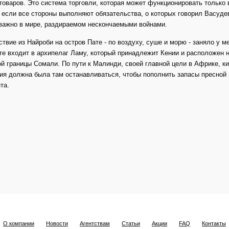
товаров. Это система торговли, которая может функционировать только 
 если все стороны выполняют обязательства, о которых говорил Васуде
важно в мире, раздираемом нескончаемыми войнами.
твие из Найроби на остров Пате - по воздуху, суше и морю - заняло у м
те входит в архипелаг Ламу, который принадлежит Кении и расположен 
й границы Сомали. По пути к Малинди, своей главной цели в Африке, к
я должна была там останавливаться, чтобы пополнить запасы пресной
та.
О компании
Новости
Агентствам
Статьи
Акции
FAQ
Контакты