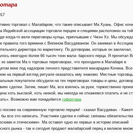
отара
017
тивно торговал с Малабаром, что также описывает Ма Хуань. Офис кочи
 Индийской ассоциации торговли перцем и специями расположен на то
где когда-то вели переговоры купцы, приплывшие с Чжэн Хэ. Мы обсужд
е правила того времени с Випином Васудеваном. Он занимал в Ассоциа
тельного директора по маркетингу. По договорам, которые он заключал,
лось ежегодно более 66 тысяч тонн мала- барского перца. Я прочитал В
 из заметок Ма о торговых переговорах, что проходили в Малабаре в
атом веке под надзором личного представителя махараджи Кочина. Все
ом на первый взгляд ритуале оказалось ему знакомо. Местные торговцы
альные покупатели обсудили на тех переговорах товары и цены, догово
виях сделки. Затем, пишет Ма, все взялись за руки, торжественно произ
ена хоть высокой, хоть низкой, мы никогда не откажемся платить и не с
вать». Возможно вам понадобится
гофротара
.
о похоже на современную торговлю перцем! - сказал Васудеван. - Кажет
 бы все это написать. Участники сделки и сейчас связаны обязательств
скими и этическими». Ма оставил одно из первых в истории описаний
ного рынка - так и сегодня продают малабарский перец и великое множ