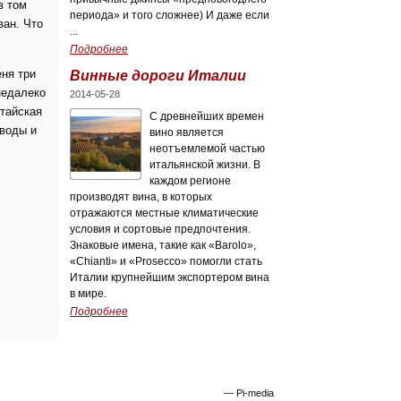
в том
периода» и того сложнее) И даже если
ван. Что
...
Подробнее
Винные дороги Италии
еня три
недалеко
2014-05-28
итайская
C древнейших времен
 воды и
вино является
неотъемлемой частью
итальянской жизни. В
каждом регионе
производят вина, в которых
отражаются местные климатические
условия и сортовые предпочтения.
Знаковые имена, такие как «Barolo»,
«Chianti» и «Prosecco» помогли стать
Италии крупнейшим экспортером вина
в мире.
Подробнее
— Pi-media