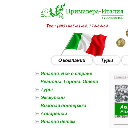
Тел.: (495)
665-61-64, 774-84-64
О компании
Туры
Италия. Все о стране
Главная
>
Регионы. Города. Отели
Туры
Экскурсии
Визовая поддержка
Акц
роги ведут в Рим с 28 декабря
Ро
Авиарейсы
Италия детям