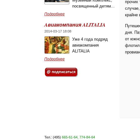
Музейный Комплекс,
прочих 
посвященный детям...
случае,
Подробнее
крайне 
Aвиакомпания ALITALIA
Путешес
2014-03-17 18:08
дня. Па
от южно
Уже 4 года подряд
авиакомпания
флотили
ALITALIA
провиан
Подробнее
Тел.: (495)
665-61-64, 774-84-64