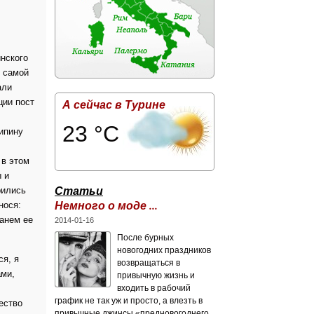
нского
й самой
али
ции пост
А сейчас в Турине
23 °C
ипину
 в этом
 и
Статьи
рились
Немного о моде ...
нося:
танем ее
2014-01-16
После бурных
новогодних праздников
ся, я
возвращаться в
ами,
привычную жизнь и
входить в рабочий
график не так уж и просто, а влезть в
ество
привычные джинсы «предновогоднего