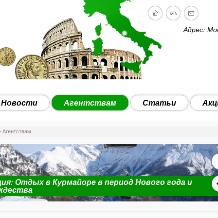
Адрес: Мо
Новости
Агентствам
Статьи
Акц
 Агентствам
ия: Отдых в Курмайоре в период Нового года и
ждества