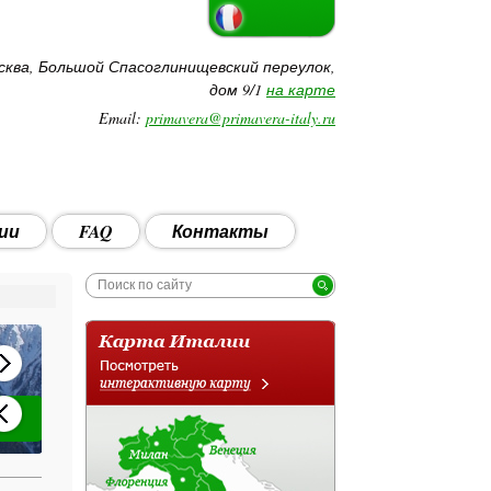
сква, Большой Спасоглинищевский переулок,
дом 9/1
на карте
Email:
primavera@primavera-italy.ru
ии
FAQ
Контакты
Акция: Детские каникулы в Апулии!