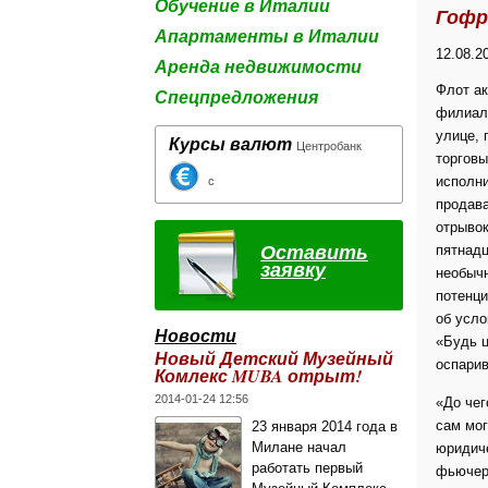
Обучение в Италии
Гофр
Апартаменты в Италии
12.08.2
Аренда недвижимости
Флот ак
Спецпредложения
филиала
улице, 
Курсы валют
Центробанк
торговы
исполни
с
продава
отрывок
Оставить
пятнадц
заявку
необычн
потенци
об усло
Новости
«Будь ц
Новый Детский Музейный
оспари
Комлекс MUBA отрыт!
2014-01-24 12:56
«До чег
сам мог
23 января 2014 года в
Милане начал
юридиче
работать первый
фьючерс