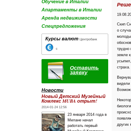
Обучение в Италии
Реше
Апартаменты в Италии
19.08.2
Аренда недвижимости
Скип Сн
Спецпредложения
о случа
молодых
Курсы валют
Центробанк
обоснов
трудно 
с
земле к
усыпил,
Оставить
страха.
заявку
Вернувш
видели 
Новости
Возмож
Новый Детский Музейный
Комлекс MUBA отрыт!
Некотор
биологи
2014-01-24 12:56
происхо
23 января 2014 года в
появляю
Милане начал
других 
работать первый