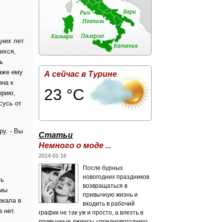
дних лет
ихся,
ь
аже ему
А сейчас в Турине
она к
23 °C
орию,
сусь от
у. - Вы
Статьи
Немного о моде ...
2014-01-16
После бурных
новогодних праздников
ть
возвращаться в
емы
привычную жизнь и
екала в
входить в рабочий
 нет.
график не так уж и просто, а влезть в
привычные джинсы «предновогоднего