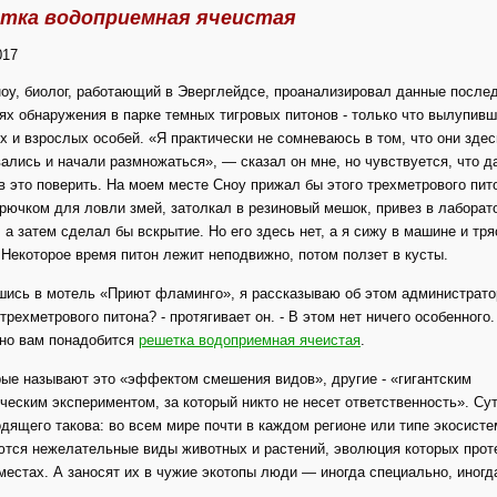
тка водоприемная ячеистая
017
оу, биолог, работающий в Эверглейдсе, проанализировал данные после
ях обнаружения в парке темных тигровых питонов - только что вылупивш
 и взрослых особей. «Я практически не сомневаюсь в том, что они здес
ались и начали размножаться», — сказал он мне, но чувствуется, что д
в это поверить. На моем месте Сноу прижал бы этого трехметрового пит
рючком для ловли змей, затолкал в резиновый мешок, привез в лаборат
 а затем сделал бы вскрытие. Но его здесь нет, а я сижу в машине и тря
 Некоторое время питон лежит неподвижно, потом ползет в кусты.
ись в мотель «Приют фламинго», я рассказываю об этом администратор
трехметрового питона? - протягивает он. - В этом нет ничего особенного.
но вам понадобится
решетка водоприемная ячеистая
.
ые называют это «эффектом смешения видов», другие - «гигантским
ческим экспериментом, за который никто не несет ответственность». Су
дящего такова: во всем мире почти в каждом регионе или типе экосист
тся нежелательные виды животных и растений, эволюция которых прот
местах. А заносят их в чужие экотопы люди — иногда специально, иногда