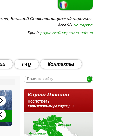
сква, Большой Спасоглинищевский переулок,
дом 9/1
на карте
Email:
primavera@primavera-italy.ru
ии
FAQ
Контакты
Акция: Детские каникулы в Апулии!