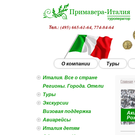
Тел.: (495)
665-61-64, 774-84-64
О компании
Туры
Италия. Все о стране
Главная
>
Регионы. Города. Отели
Туры
Экскурсии
Визовая поддержка
Акц
роги ведут в Рим с 28 декабря
Ро
Авиарейсы
Италия детям