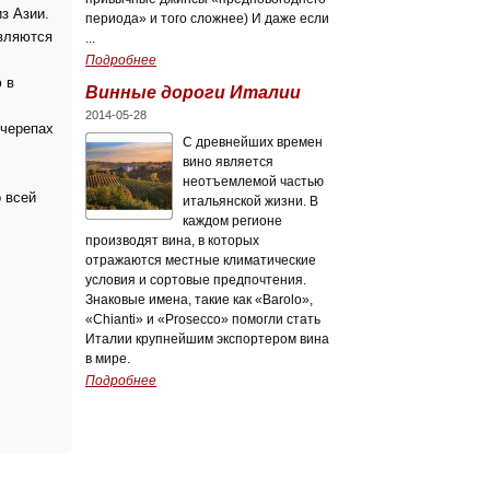
з Азии.
периода» и того сложнее) И даже если
авляются
...
Подробнее
 в
Винные дороги Италии
2014-05-28
 черепах
C древнейших времен
вино является
неотъемлемой частью
 всей
итальянской жизни. В
каждом регионе
производят вина, в которых
отражаются местные климатические
условия и сортовые предпочтения.
Знаковые имена, такие как «Barolo»,
«Chianti» и «Prosecco» помогли стать
Италии крупнейшим экспортером вина
в мире.
Подробнее