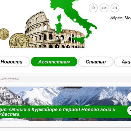
Адрес: Мо
Новости
Агентствам
Статьи
Акц
 Агентствам
ия: Отдых в Курмайоре в период Нового года и
ждества