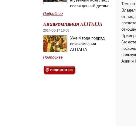
Музейный Комплекс,
Темных 
посвященный детям...
Владель
Подробнее
от них,
Aвиакомпания ALITALIA
предста
отношен
2014-03-17 18:08
Примерн
Уже 4 года подряд
(их ест
авиакомпания
посколь
ALITALIA
пользую
Подробнее
Азии и 