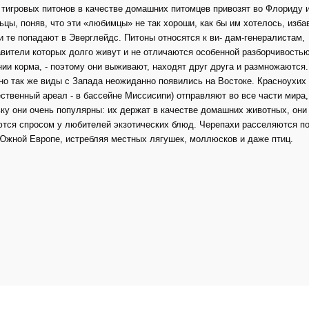
тигровых питонов в качестве домашних питомцев привозят во Флориду и
цы, поняв, что эти «любимцы» не так хороши, как бы им хотелось, изб
 и те попадают в Эверглейдс. Питоны относятся к ви- дам-генералистам,
вители которых долго живут и не отличаются особенной разборчивостью
ии корма, - поэтому они выживают, находят друг друга и размножаются.
о так же виды с Запада неожиданно появились на Востоке. Красноухих
ественный ареал - в бассейне Миссисипи) отправляют во все части мира,
ку они очень популярны: их держат в качестве домашних животных, они
тся спросом у любителей экзотических блюд. Черепахи расселяются по
Южной Европе, истребляя местных лягушек, моллюсков и даже птиц.