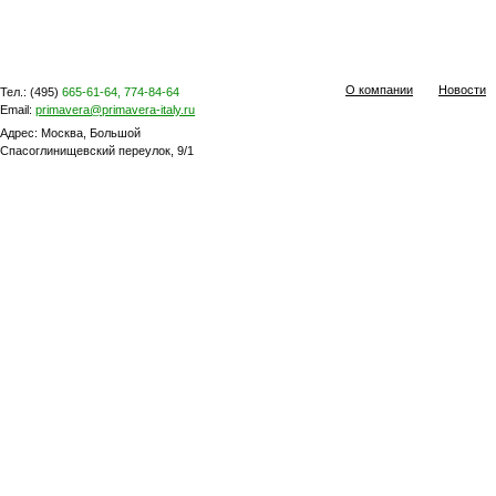
О компании
Новости
Тел.: (495)
665-61-64, 774-84-64
Email:
primavera@primavera-italy.ru
Адрес: Москва, Большой
Спасоглинищевский переулок, 9/1