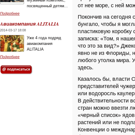
Музейный Комплекс,
от нее море, с ней мо
посвященный детям...
Подробнее
Покончив на сегодня с
Aвиакомпания ALITALIA
бунгало, чтобы я мог
2014-03-17 18:08
пластиковую коробку 
Уже 4 года подряд
записка: «Том, я наше
авиакомпания
что это за вид?» Джек
ALITALIA
явно не из Флориды, н
Подробнее
любого утолка мира. 
здесь.
Казалось бы, власти 
представителей чужер
или водоросль каулер
В действительности в
стран можно ввезти лю
«черный список» ядов
растений или не подп
Конвенции о междуна