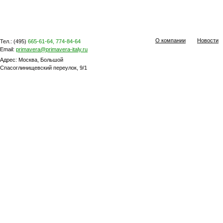
О компании
Новости
Тел.: (495)
665-61-64, 774-84-64
Email:
primavera@primavera-italy.ru
Адрес: Москва, Большой
Спасоглинищевский переулок, 9/1