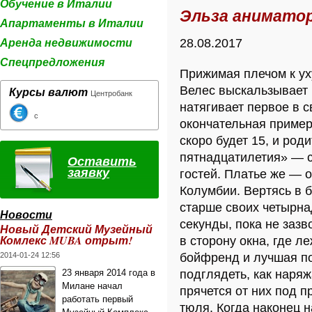
Обучение в Италии
Эльза анимато
Апартаменты в Италии
Аренда недвижимости
28.08.2017
Спецпредложения
Прижимая плечом к ух
Велес выскальзывает 
Курсы валют
Центробанк
натягивает первое в с
с
окончательная приме
скоро будет 15, и род
пятнадцатилетия» — с
Оставить
заявку
гостей. Платье же — 
Колумбии. Вертясь в 
старше своих четырнад
Новости
секунды, пока не зазв
Новый Детский Музейный
Комлекс MUBA отрыт!
в сторону окна, где л
2014-01-24 12:56
бойфренд и лучшая п
23 января 2014 года в
подглядеть, как наря
Милане начал
прячется от них под п
работать первый
тюля. Когда наконец н