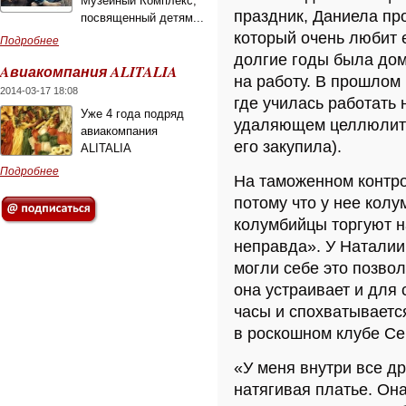
Музейный Комплекс,
праздник, Даниела про
посвященный детям...
который очень любит 
Подробнее
долгие годы была до
Aвиакомпания ALITALIA
на работу. В прошлом
2014-03-17 18:08
где училась работать
Уже 4 года подряд
удаляющем целлюлит 
авиакомпания
его закупила).
ALITALIA
Подробнее
На таможенном контр
потому что у нее колу
колумбийцы торгуют на
неправда». У Наталии
могли себе это позво
она устраивает и для 
часы и спохватывается
в роскошном клубе Cel
«У меня внутри все др
натягивая платье. Он