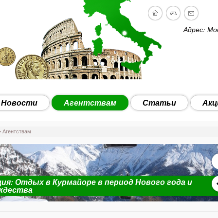
Адрес: Мо
Новости
Агентствам
Статьи
Акц
 Агентствам
ия: Отдых в Курмайоре в период Нового года и
ждества