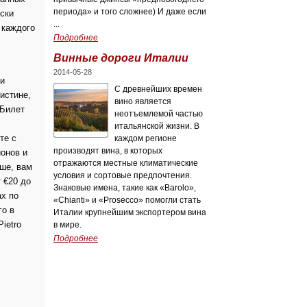
периода» и того сложнее) И даже если
ески
...
 каждого
Подробнее
Винные дороги Италии
2014-05-28
ли
C древнейших времен
истине,
вино является
 Билет
неотъемлемой частью
итальянской жизни. В
те с
каждом регионе
производят вина, в которых
ионов и
отражаются местные климатические
ше, вам
условия и сортовые предпочтения.
 €20 до
Знаковые имена, такие как «Barolo»,
ах по
«Chianti» и «Prosecco» помогли стать
го в
Италии крупнейшим экспортером вина
ietro
в мире.
Подробнее