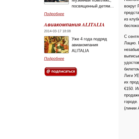
Музейный Комплекс,
посвященный детям...
вокруг 
предста
Подробнее
из клуб
Aвиакомпания ALITALIA
беспоко
2014-03-17 18:08
С сентя
Уже 4 года подряд
Лацио. 
авиакомпания
незабыв
ALITALIA
выписыв
Подробнее
удостов
билетом
Лиги УЕ
их прод
€150. И
продаже
городе.
(линии 