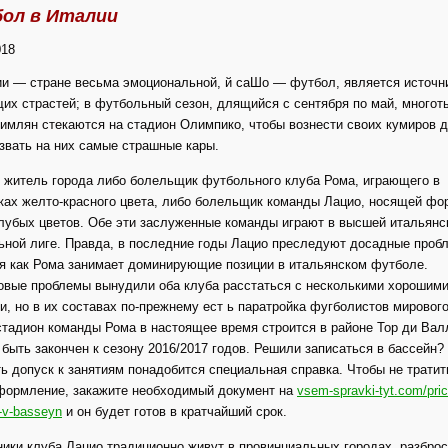
ол в Италии
018
ии — стране весьма эмоциональной, й саШо — футбол, является источн
х страстей; в футбольный сезон, длящийся с сентября по май, много
имлян стекаются на стадион Олимпико, чтобы вознести своих кумиров д
звать на них самые страшные кары.
 житель города либо болельщик футбольного клуба Рома, играющего в
ках желто-красного цвета, либо болельщик команды Лацио, носящей фо
лубых цветов. Обе эти заслуженные команды играют в высшей итальянс
ной лиге. Правда, в последние годы Лацио преследуют досадные проб
я как Рома занимает доминирующие позиции в итальянском футболе.
овые проблемы вынудили оба клуба расстаться с несколькими хорошим
и, но в их составах по-прежнему ест ь паратройка фугболистов мирового
тадион команды Рома в настоящее время строится в районе Тор ди Вал
быть закончен к сезону 2016/2017 годов. Решили записаться в бассейн?
ь допуск к занятиям понадобится специальная справка. Чтобы не тратит
оформление, закажите необходимый документ на
vsem-spravki-tyt.com/pric
-v-basseyn
и он будет готов в кратчайший срок.
ики клуба Лацио традиционно живут в провинциальных городах, разбро