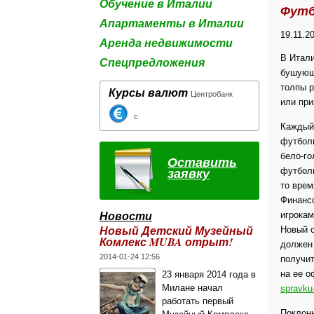
Обучение в Италии
Футб
Апартаменты в Италии
19.11.2
Аренда недвижимости
В Итал
Спецпредложения
бушующи
толпы р
Курсы валют
Центробанк
или при
с
Каждый
футбол
бело-го
Оставить
заявку
футболь
то врем
Финанс
Новости
игрокам
Новый Детский Музейный
Новый с
Комлекс MUBA отрыт!
должен 
2014-01-24 12:56
получит
на ее 
23 января 2014 года в
Милане начал
spravku
работать первый
Поклонн