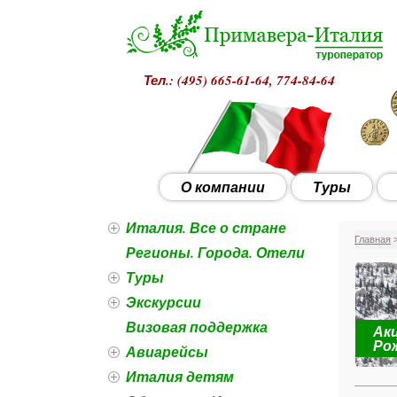
Тел.: (495)
665-61-64, 774-84-64
О компании
Туры
Италия. Все о стране
Главная
>
Регионы. Города. Отели
Туры
Экскурсии
Визовая поддержка
Акц
роги ведут в Рим с 28 декабря
Ро
Авиарейсы
Италия детям