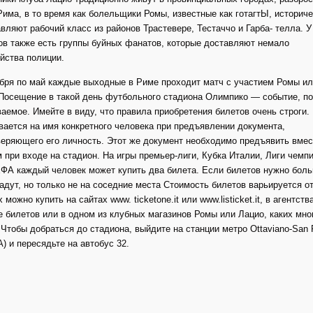
Рима, в то время как болельщики Ромы, известные как готагтЫ, историч
вляют рабочий класс из районов Трастевере, Тестаччо и Гарба- телла. У
ов также есть группы буйных фанатов, которые доставляют немало
йства полиции.
бря по май каждые выходные в Риме проходит матч с участием Ромы и
Посещение в такой день футбольного стадиона Олимпико — событие, по
аемое. Имейте в виду, что правила приобретения билетов очень строги.
ается на имя конкретного человека при предъявлении документа,
еряющего его личность. Этот же документ необходимо предъявить вмес
 при входе на стадион. На игры премьер-лиги, Кубка Италии, Лиги чемп
ФА каждый человек может купить два билета. Если билетов нужно боль
адут, но только не на соседние места Стоимость билетов варьируется от
х можно купить на сайтах www. ticketone.it или www.listicket.it, в агентств
 билетов или в одном из клубных магазинов Ромы или Лацио, каких мно
 Чтобы добраться до стадиона, выйдите на станции метро Ottaviano-San P
А) и пересядьте на автобус 32.