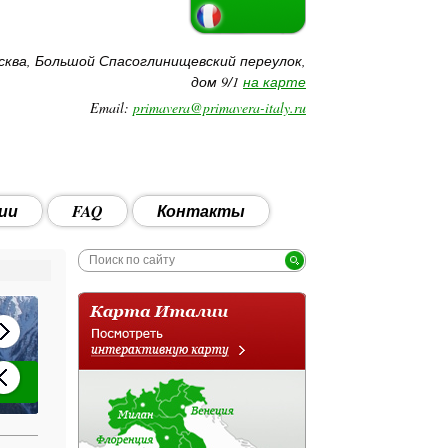
сква, Большой Спасоглинищевский переулок,
дом 9/1
на карте
Email:
primavera@primavera-italy.ru
ии
FAQ
Контакты
Акция: Детские каникулы в Апулии!