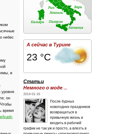
иком
тысячные
о небес
А сейчас в Турине
23 °C
рму
кой
лемы, в
Статьи
и
Немного о моде ...
 уровня.
2014-01-16
ле; он
После бурных
 Чтобы
новогодних праздников
ь время
возвращаться в
e/kupit-
привычную жизнь и
входить в рабочий
график не так уж и просто, а влезть в
санных
привычные джинсы «предновогоднего