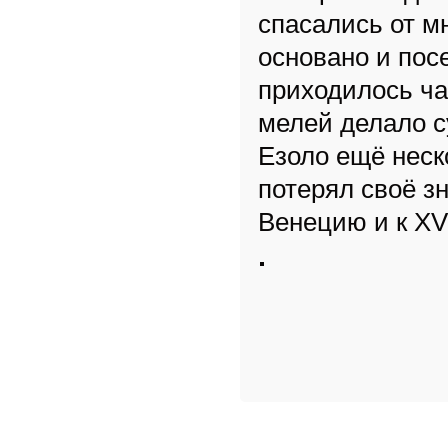
спасались от м
основано и пос
приходилось ча
мелей делало с
Езоло ещё неск
потерял своё з
Венецию и к XV