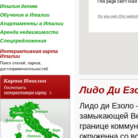
This page can't load
Италия детям
Обучение в Италии
Do you own this websi
Апартаменты в Италии
Аренда недвижимости
Спецпредложения
Интерактивная карта
Италии
Поиск отелей, парков,
достопримечательностей.
Лидо Ди Ез
Лидо ди Езоло –
замыкающей Вен
границе коммун
окруженна со в