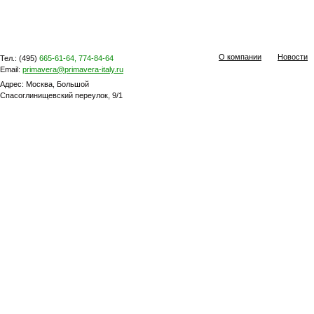
О компании
Новости
Тел.: (495)
665-61-64, 774-84-64
Email:
primavera@primavera-italy.ru
Адрес: Москва, Большой
Спасоглинищевский переулок, 9/1