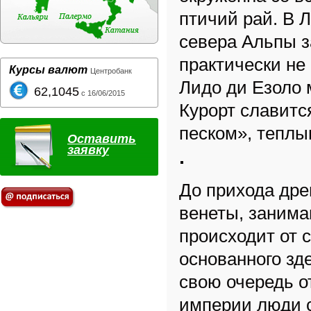
птичий рай. В 
севера Альпы з
практически не
Курсы валют
Центробанк
Лидо ди Езоло 
62,1045
с 16/06/2015
Курорт славит
песком», тепл
Оставить
заявку
До прихода дре
венеты, занима
происходит от 
основанного зд
свою очередь о
империи люди с