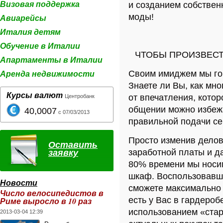
Визовая поддержка
и
созданием собствен
моды!
Авиарейсы
Италия детям
Обучение в Италии
ЧТОБЫ ПРОИЗВЕСТ
Апартаменты в Италии
Аренда недвижимости
Своим имиджем мы гов
Знаете ли Вы, как мно
Курсы валют
от впечатления, кото
Центробанк
общении можно избежа
40,0007
с 07/03/2013
правильной подачи с
Просто изменив делов
Оставить
заявку
заработной платы и да
80% времени мы носи
шкаф. Воспользовавш
Новости
сможете максимально 
Число велосипедистов в
есть у Вас в гардероб
Риме выросло в 10 раз
использованием «стар
2013-03-04 12:39