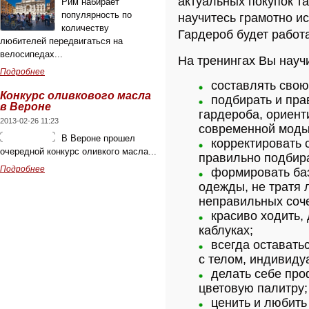
актуальных покупок та
Рим набирает
популярность по
научитесь грамотно и
количеству
Гардероб будет работа
любителей передвигаться на
велосипедах...
На тренингах Вы науч
Подробнее
составлять свою
Конкурс оливкового масла
подбирать и пра
в Вероне
гардероба, ориент
2013-02-26 11:23
современной моды
В Вероне прошел
корректировать 
очередной конкурс оливкого масла...
правильно подбира
Подробнее
формировать баз
одежды, не тратя 
неправильных соче
красиво ходить, 
каблуках;
всегда оставать
с телом, индивиду
делать себе про
цветовую палитру;
ценить и любить 